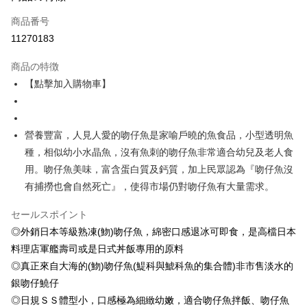
クレジットカード1回払い
商品番号
クレジットカード分割払い
11270183
3回払い、金利0、毎回
NT$333
21行の銀行
商品の特徴
6回払い、金利0、毎回
NT$166
21行の銀行
合作金庫商業銀行
第一商業銀行
【點擊加入購物車】
華南商業銀行
彰化商業銀行
合作金庫商業銀行
第一商業銀行
LINE Pay
上海商業儲蓄銀行
台北富邦商業銀行
華南商業銀行
彰化商業銀行
国泰世華商業銀行
兆豐國際商業銀行
Apple Pay
上海商業儲蓄銀行
台北富邦商業銀行
台湾中小企業銀行
台中商業銀行
營養豐富，人見人愛的吻仔魚是家喻戶曉的魚食品，小型透明魚
国泰世華商業銀行
兆豐國際商業銀行
HSBC(台湾)商業銀行
華泰商業銀行
Easy Wallet
台湾中小企業銀行
台中商業銀行
種，相似幼小水晶魚，沒有魚刺的吻仔魚非常適合幼兒及老人食
聯邦商業銀行
遠東国際商業銀行
HSBC(台湾)商業銀行
華泰商業銀行
用。吻仔魚美味，富含蛋白質及鈣質，加上民眾認為『吻仔魚沒
ATM払い
元大商業銀行
永豐商業銀行
聯邦商業銀行
遠東国際商業銀行
有捕撈也會自然死亡』，使得市場仍對吻仔魚有大量需求。
玉山商業銀行
星展(台湾)商業銀行
元大商業銀行
永豐商業銀行
代金引換
台新國際商業銀行
中国信託商業銀行
玉山商業銀行
星展(台湾)商業銀行
セールスポイント
台湾楽天クレジットカード会社
台新國際商業銀行
中国信託商業銀行
配送方法
◎外銷日本等級熟凍(魩)吻仔魚，綿密口感退冰可即食，是高檔日本
台湾楽天クレジットカード会社
料理店軍艦壽司或是日式丼飯專用的原料
冷凍7-11取貨(快速到店，到貨後4天內需取貨)
◎真正來自大海的(魩)吻仔魚(鯷科與鯱科魚的集合體)非市售淡水的
配送毎にNT$150、NT$999以上で送料無料
銀吻仔鱙仔
冷凍宅配-抗凍紙箱裝(可備註改保麗龍箱)
◎日規ＳＳ體型小，口感極為細緻幼嫩，適合吻仔魚拌飯、吻仔魚