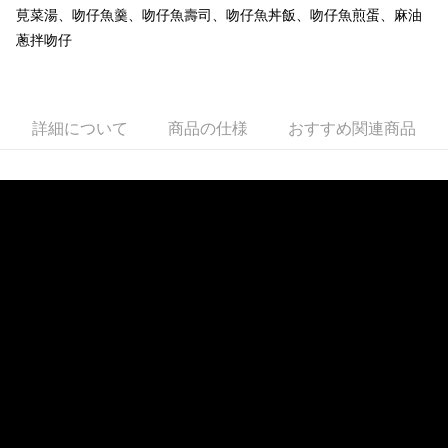
配送毎にNT$150、NT$999以上で送料無料
莧菜湯、吻仔魚羹、吻仔魚壽司、吻仔魚丼飯、吻仔魚煎蛋、麻油
蔥拌吻仔
冷凍宅配-紙箱裝
配送毎にNT$150、NT$999以上で送料無料
冷凍貨到付款
詳細について
商品の仕様
おすすめ関連商品
配送毎にNT$180、NT$999以上で送料無料