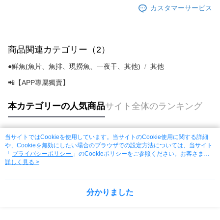
カスタマーサービス
商品関連カテゴリー（2）
●鮮魚(魚片、魚排、現撈魚、一夜干、其他)
其他
📲【APP專屬獨賣】
本カテゴリーの人気商品
サイト全体のランキング
当サイトではCookieを使用しています。当サイトのCookie使用に関する詳細
人気タグ
や、Cookieを無効にしたい場合のブラウザでの設定方法については、当サイト
「
プライバシーポリシー
」のCookieポリシーをご参照ください。お客さま
が、当サイトを引き続き使用される場合、当社がサイト利用規約のCookieポリ
詳しく見る >
シーに基づいてCookieを使用することに同意したものとみなします。
分かりました