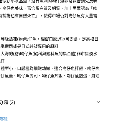
相似幼小水晶魚，沒有魚刺的吻仔魚非常適合幼兒及老
小企業銀行
台中商業銀行
華商業銀行
兆豐國際商業銀行
。吻仔魚美味，富含蛋白質及鈣質，加上民眾認為『吻
台灣）商業銀行
華泰商業銀行
小企業銀行
台中商業銀行
業銀行
遠東國際商業銀行
有捕撈也會自然死亡』，使得市場仍對吻仔魚有大量需
台灣）商業銀行
華泰商業銀行
業銀行
永豐商業銀行
業銀行
遠東國際商業銀行
業銀行
星展（台灣）商業銀行
業銀行
永豐商業銀行
際商業銀行
中國信託商業銀行
業銀行
星展（台灣）商業銀行
等級熟凍(魩)吻仔魚，綿密口感退冰可即食，是高檔日
天信用卡公司
際商業銀行
中國信託商業銀行
軍艦壽司或是日式丼飯專用的原料
天信用卡公司
大海的(魩)吻仔魚(鯷科與鯱科魚的集合體)非市售淡水
鱙仔
1取貨(快速到店，到貨後4天內需取貨)
Ｓ體型小，口感極為細緻幼嫩，適合吻仔魚拌飯、吻仔魚
50，滿NT$999(含以上)免運費
吻仔魚羹、吻仔魚壽司、吻仔魚丼飯、吻仔魚煎蛋、麻油
抗凍紙箱裝(可備註改保麗龍箱)
50，滿NT$999(含以上)免運費
紙箱裝
類 (2)
50，滿NT$999(含以上)免運費
片、魚排、現撈魚、一夜干、其他)
其他
付款
客服
P專屬獨賣】
80，滿NT$999(含以上)免運費