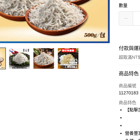
數量
付款與運
超取滿NT$
付款方式
商品特色
信用卡一
商品編號
11270183
信用卡分
商品特色
3 期 
【點擊
6 期 
合作金
華南商
合作金
LINE Pay
上海商
華南商
營養豐
國泰世
Apple Pay
上海商