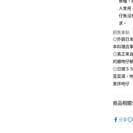
魚種，
臺灣中
國泰世
人食用
匯豐（
悠遊付
臺灣中
聯邦商
仔魚沒
匯豐（
ATM付款
元大商
求。
聯邦商
玉山商
元大商
貨到付款
銷售重點
台新國
玉山商
◎外銷日本
台灣樂
台新國
本料理店
台灣樂
運送方式
◎真正來自
的銀吻仔
冷凍7-1
◎日規Ｓ
每筆NT$1
莧菜湯、
冷凍宅配-
蔥拌吻仔
每筆NT$1
冷凍宅配-
商品相關分
每筆NT$1
●鮮魚(魚
冷凍貨到
分享
📲【AP
每筆NT$1