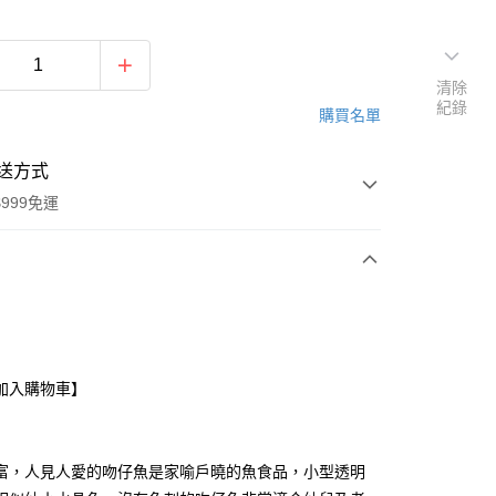
清除
紀錄
購買名單
送方式
999免運
次付款
期付款
0 利率 每期
NT$333
21家銀行
加入購物車】
0 利率 每期
NT$166
21家銀行
庫商業銀行
第一商業銀行
業銀行
彰化商業銀行
庫商業銀行
第一商業銀行
業儲蓄銀行
台北富邦商業銀行
業銀行
彰化商業銀行
富，人見人愛的吻仔魚是家喻戶曉的魚食品，小型透明
華商業銀行
兆豐國際商業銀行
業儲蓄銀行
台北富邦商業銀行