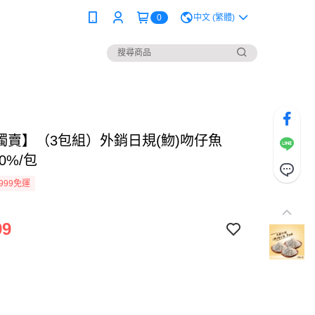
0
中文 (繁體)
P獨賣】（3包組）外銷日規(魩)吻仔魚
10%/包
999免運
99