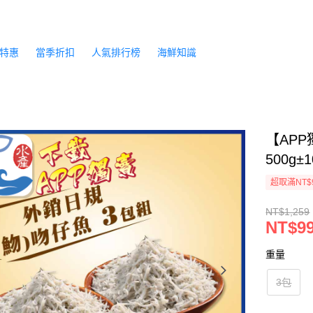
特惠
當季折扣
人氣排行榜
海鮮知識
【AP
500g±
超取滿NT$
NT$1,259
NT$9
重量
3包