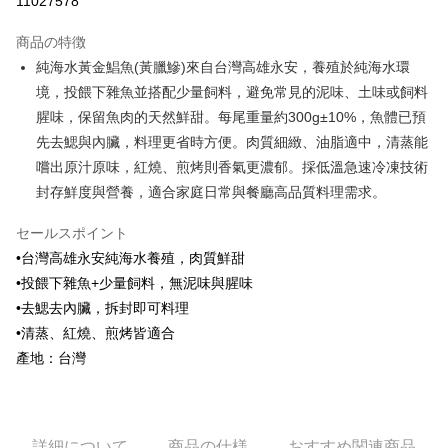
11027578
3回払い、金利0、毎回
NT$73
21行の銀行
商品の特徴
6回払い、金利0、毎回
NT$36
21行の銀行
合作金庫商業銀行
第一商業銀行
純海水黃金鯧魚(黃臘鰺)來自台灣高雄永安，養殖於純海水環
華南商業銀行
彰化商業銀行
合作金庫商業銀行
第一商業銀行
LINE Pay
境，投餵下雜魚並搭配少量飼料，避免常見的泥味、土味或飼料
上海商業儲蓄銀行
台北富邦商業銀行
華南商業銀行
彰化商業銀行
国泰世華商業銀行
兆豐國際商業銀行
腥味，保留魚肉的天然鮮甜。每尾重量約300g±10%，魚體已預
Apple Pay
上海商業儲蓄銀行
台北富邦商業銀行
台湾中小企業銀行
台中商業銀行
先去鰓與內臟，料理更省時方便。肉質細緻、油脂適中，清蒸能
国泰世華商業銀行
兆豐國際商業銀行
HSBC(台湾)商業銀行
華泰商業銀行
Easy Wallet
台湾中小企業銀行
台中商業銀行
嚐出原汁原味，紅燒、煎烤則香氣更濃郁。採低溫急速冷凍技術
聯邦商業銀行
遠東国際商業銀行
HSBC(台湾)商業銀行
華泰商業銀行
封存鮮度與營養，適合家庭日常與餐廳高品質料理需求。
Google Pay
元大商業銀行
永豐商業銀行
聯邦商業銀行
遠東国際商業銀行
玉山商業銀行
星展(台湾)商業銀行
元大商業銀行
永豐商業銀行
ATM払い
セールスポイント
台新國際商業銀行
中国信託商業銀行
玉山商業銀行
星展(台湾)商業銀行
•台灣高雄永安純海水養殖，肉質鮮甜
台湾楽天クレジットカード会社
台新國際商業銀行
中国信託商業銀行
代金引換
•投餵下雜魚+少量飼料，無泥味與腥味
台湾楽天クレジットカード会社
•去鰓去內臟，拆封即可料理
配送方法
•清蒸、紅燒、煎烤皆適合
冷凍7-11取貨(快速到店，到貨後4天內需取貨)
產地：台灣
配送毎にNT$150、NT$999以上で送料無料
冷凍宅配-抗凍紙箱裝(可備註改保麗龍箱)
配送毎にNT$150、NT$999以上で送料無料
詳細について
商品の仕様
おすすめ関連商品