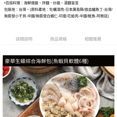
•百搭料理：海鮮燉飯、拌麵、炒飯、湯麵皆宜
每筆NT$150，滿NT$999(含以上)免運費
包裝地：台灣。(原料產地：牡蠣清肉-日本廣島縣/放血鱸魚丁-台灣/
冷凍貨到付款
無膨發小干貝-中國/無膨發白蝦仁-印度/花蛤肉-中國/魷魚-阿根廷)
每筆NT$180，滿NT$999(含以上)免運費
詳細說明
商品規格
相關推薦