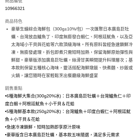
商品編號
信用卡分期付款
10966321
3 期 0 利率 每期
NT$61
21家銀行
商品特色
6 期 0 利率 每期
NT$30
21家銀行
合作金庫商業銀行
第一商業銀行
豪華生蠔綜合海鮮包（300g±10%/包）一次匯聚日本廣島巨牡
華南商業銀行
彰化商業銀行
合作金庫商業銀行
第一商業銀行
LINE Pay
蠣、台灣放血鱸魚丁、印度無膨發白蝦仁、阿根廷魷魚，以及亞
上海商業儲蓄銀行
台北富邦商業銀行
華南商業銀行
彰化商業銀行
國泰世華商業銀行
兆豐國際商業銀行
太海域小干貝與花蛤等六款頂級海味。所有原料皆經急速鎖鮮冷
Apple Pay
上海商業儲蓄銀行
台北富邦商業銀行
臺灣中小企業銀行
台中商業銀行
凍，無膨發處理，拆包即煮只需短時加熱，保留海鮮原始彈性與
國泰世華商業銀行
兆豐國際商業銀行
匯豐（台灣）商業銀行
華泰商業銀行
悠遊付
臺灣中小企業銀行
台中商業銀行
鮮甜。豪華版添加廣島巨牡蠣，絲滑甘美瞬間提升料理層次；基
聯邦商業銀行
遠東國際商業銀行
匯豐（台灣）商業銀行
華泰商業銀行
本款則保留五種核心海味，靈活搭配海鮮燉飯、快煮麵、炒飯或
Google Pay
元大商業銀行
永豐商業銀行
聯邦商業銀行
遠東國際商業銀行
火鍋，讓您隨時在家輕鬆烹出餐廳級海鮮盛宴
玉山商業銀行
星展（台灣）商業銀行
元大商業銀行
永豐商業銀行
ATM付款
台新國際商業銀行
中國信託商業銀行
玉山商業銀行
星展（台灣）商業銀行
銷售重點
台灣樂天信用卡公司
台新國際商業銀行
中國信託商業銀行
貨到付款
•6種海鮮大集合(300g20%冰)：日本廣島巨牡蠣＋台灣鱸魚仁＋印
台灣樂天信用卡公司
度白蝦＋阿根廷魷魚＋小干貝＆花蛤
運送方式
•5種海鮮基本款(250g20%冰)：台灣鱸魚＋印度白蝦仁＋阿根廷魷
冷凍7-11取貨(快速到店，到貨後4天內需取貨)
魚＋小干貝＆花蛤
每筆NT$150，滿NT$999(含以上)免運費
•急速冷凍鎖鮮，短時加熱即享原汁原味
•豪華版含日本廣島巨牡蠣，基本款五味隨選，滿足多元需求
冷凍宅配-抗凍紙箱裝(可備註改保麗龍箱)