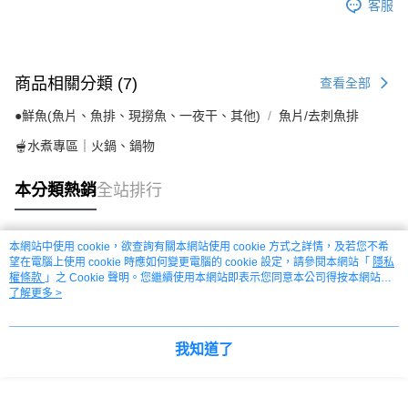
客服
商品相關分類 (7)
查看全部
●鮮魚(魚片、魚排、現撈魚、一夜干、其他)
魚片/去刺魚排
🫕水煮專區｜火鍋、鍋物
本分類熱銷
全站排行
本網站中使用 cookie，欲查詢有關本網站使用 cookie 方式之詳情，及若您不希
熱門標籤
望在電腦上使用 cookie 時應如何變更電腦的 cookie 設定，請參閱本網站「
隱私
權條款
」之 Cookie 聲明。您繼續使用本網站即表示您同意本公司得按本網站使
用條款之 Cookie 聲明使用 cookie。
了解更多 >
我知道了