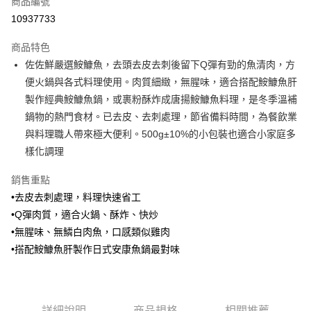
商品編號
信用卡分期付款
10937733
3 期 0 利率 每期
NT$130
21家銀行
商品特色
6 期 0 利率 每期
NT$65
21家銀行
合作金庫商業銀行
第一商業銀行
佐佐鮮嚴選鮟鱇魚，去頭去皮去刺後留下Q彈有勁的魚清肉，方
華南商業銀行
彰化商業銀行
合作金庫商業銀行
第一商業銀行
LINE Pay
便火鍋與各式料理使用。肉質細緻，無腥味，適合搭配鮟鱇魚肝
上海商業儲蓄銀行
台北富邦商業銀行
華南商業銀行
彰化商業銀行
國泰世華商業銀行
兆豐國際商業銀行
製作經典鮟鱇魚鍋，或裹粉酥炸成唐揚鮟鱇魚料理，是冬季溫補
Apple Pay
上海商業儲蓄銀行
台北富邦商業銀行
臺灣中小企業銀行
台中商業銀行
鍋物的熱門食材。已去皮、去刺處理，節省備料時間，為餐飲業
國泰世華商業銀行
兆豐國際商業銀行
匯豐（台灣）商業銀行
華泰商業銀行
悠遊付
臺灣中小企業銀行
台中商業銀行
與料理職人帶來極大便利。500g±10%的小包裝也適合小家庭多
聯邦商業銀行
遠東國際商業銀行
匯豐（台灣）商業銀行
華泰商業銀行
樣化調理
Google Pay
元大商業銀行
永豐商業銀行
聯邦商業銀行
遠東國際商業銀行
玉山商業銀行
星展（台灣）商業銀行
元大商業銀行
永豐商業銀行
銷售重點
ATM付款
台新國際商業銀行
中國信託商業銀行
玉山商業銀行
星展（台灣）商業銀行
•去皮去刺處理，料理快速省工
台灣樂天信用卡公司
台新國際商業銀行
中國信託商業銀行
貨到付款
•Q彈肉質，適合火鍋、酥炸、快炒
台灣樂天信用卡公司
•無腥味、無鱗白肉魚，口感類似雞肉
運送方式
•搭配鮟鱇魚肝製作日式安康魚鍋最對味
冷凍7-11取貨(快速到店，到貨後4天內需取貨)
每筆NT$150，滿NT$999(含以上)免運費
冷凍宅配-抗凍紙箱裝(可備註改保麗龍箱)
詳細說明
商品規格
相關推薦