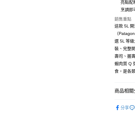
亮點配
匯豐（
悠遊付
臺灣中
聯邦商
烹調即
匯豐（
Google Pa
元大商
聯邦商
銷售重點
玉山商
元大商
ATM付款
這款 5L
台新國
玉山商
（Patag
台灣樂
台新國
貨到付款
選 5L 等
台灣樂
裝、完整
壽司、握
運送方式
蝦肉質 Q
冷凍7-1
食，是各
每筆NT$1
冷凍宅配-
商品相關分
每筆NT$1
●蝦/蝦仁
冷凍貨到
分享
🍱日式料
每筆NT$1
📦批發營
🦪生魚片