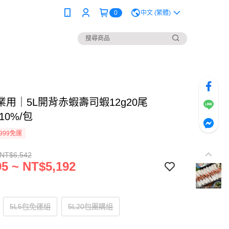
0
中文 (繁體)
業用｜5L開背赤蝦壽司蝦12g20尾
±10%/包
999免運
 NT$6,542
5 ~ NT$5,192
5L5包免運組
5L20包團購組