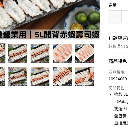
數量
付款與運
超取滿NT$
付款方式
商品特色
信用卡一
商品編號
10924689
信用卡分
商品特色
3 期 
這款 
6 期 
合作金
（Pat
華南商
挑選 5
合作金
LINE Pay
上海商
華南商
體包裝
國泰世
Apple Pay
上海商
直接用
臺灣中
國泰世