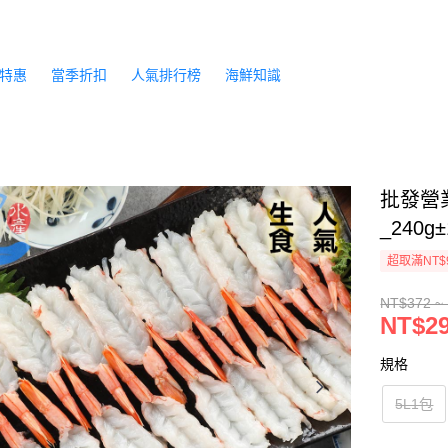
特惠
當季折扣
人氣排行榜
海鮮知識
批發營
_240g
超取滿NT$
NT$372 ~
NT$29
規格
5L1包