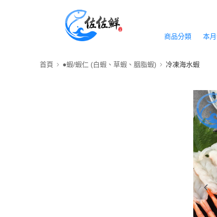
商品分類
本月
首頁
●蝦/蝦仁 (白蝦、草蝦、胭脂蝦)
冷凍海水蝦