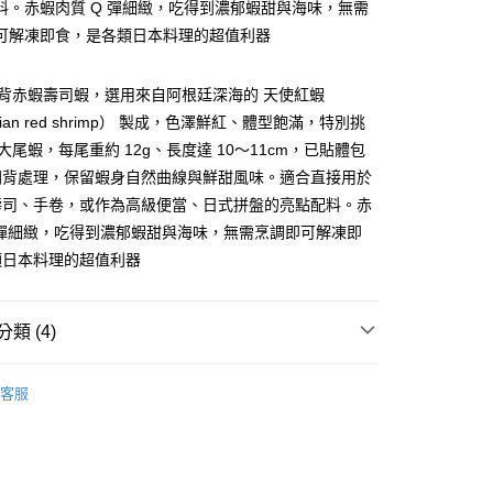
料。赤蝦肉質 Q 彈細緻，吃得到濃郁蝦甜與海味，無需
台灣）商業銀行
華泰商業銀行
小企業銀行
台中商業銀行
業銀行
遠東國際商業銀行
可解凍即食，是各類日本料理的超值利器
台灣）商業銀行
華泰商業銀行
y
業銀行
永豐商業銀行
業銀行
遠東國際商業銀行
業銀行
星展（台灣）商業銀行
業銀行
永豐商業銀行
 開背赤蝦壽司蝦，選用來自阿根廷深海的 天使紅蝦
際商業銀行
中國信託商業銀行
業銀行
星展（台灣）商業銀行
onian red shrimp） 製成，色澤鮮紅、體型飽滿，特別挑
天信用卡公司
際商業銀行
中國信託商業銀行
級大尾蝦，每尾重約 12g、長度達 10～11cm，已貼體包
天信用卡公司
開背處理，保留蝦身自然曲線與鮮甜風味。適合直接用於
壽司、手卷，或作為高級便當、日式拼盤的亮點配料。赤
 彈細緻，吃得到濃郁蝦甜與海味，無需烹調即可解凍即
1取貨(快速到店，到貨後4天內需取貨)
類日本料理的超值利器
50，滿NT$999(含以上)免運費
抗凍紙箱裝(可備註改保麗龍箱)
類 (4)
50，滿NT$999(含以上)免運費
 (白蝦、草蝦、胭脂蝦)
冷凍海水蝦
付款
客服
理｜烤物、小菜
80，滿NT$999(含以上)免運費
業用｜大包裝最任性
自由｜退冰即食