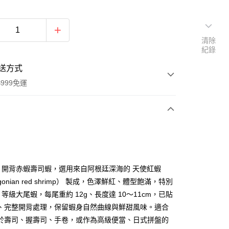
清除
紀錄
送方式
999免運
次付款
期付款
0 利率 每期
NT$98
21家銀行
5L 開背赤蝦壽司蝦，選用來自阿根廷深海的 天使紅蝦
0 利率 每期
NT$49
21家銀行
庫商業銀行
第一商業銀行
agonian red shrimp） 製成，色澤鮮紅、體型飽滿，特別
業銀行
彰化商業銀行
L 等級大尾蝦，每尾重約 12g、長度達 10～11cm，已貼
庫商業銀行
第一商業銀行
業儲蓄銀行
台北富邦商業銀行
業銀行
彰化商業銀行
、完整開背處理，保留蝦身自然曲線與鮮甜風味。適合
華商業銀行
兆豐國際商業銀行
業儲蓄銀行
台北富邦商業銀行
於壽司、握壽司、手卷，或作為高級便當、日式拼盤的
小企業銀行
台中商業銀行
華商業銀行
兆豐國際商業銀行