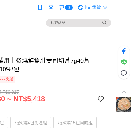
0
中文 (繁體)
業用｜炙燒鮭魚肚壽司切片7g40片
±10%/包
999免運
 NT$6,827
0 ~ NT$5,418
1包
7g炙燒4包免運組
7g炙燒15包團購組