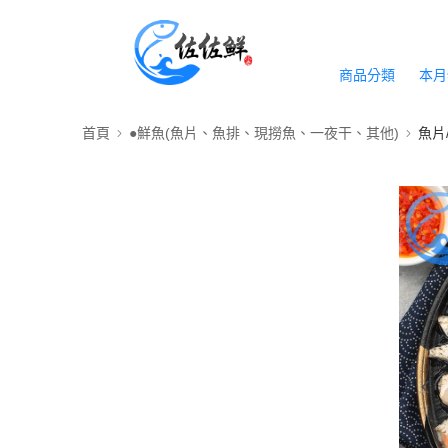
商品分類
本月
首頁
●鮮魚(魚片、魚排、現撈魚、一夜干、其他)
魚片