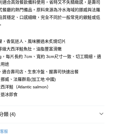
別適合高效餐飲備料使用，省時又不失精緻感，是壽司
台灣）商業銀行
華泰商業銀行
小企業銀行
台中商業銀行
業銀行
遠東國際商業銀行
式餐廳的熱門備品。原料來源為冷水海域的挪威與法羅
台灣）商業銀行
華泰商業銀行
y
業銀行
永豐商業銀行
品質穩定、口感細緻，完全不同於一般常見的銀鮭或低
業銀行
遠東國際商業銀行
業銀行
星展（台灣）商業銀行
業銀行
永豐商業銀行
。
際商業銀行
中國信託商業銀行
業銀行
星展（台灣）商業銀行
天信用卡公司
際商業銀行
中國信託商業銀行
處理，香氣迷人、風味勝過未炙燒切片
天信用卡公司
食等級大西洋鮭魚肚，油脂豐富滑嫩
±1g，每片長約 7cm、寬約 3cm尺寸一致、切工精細，適
業用途
1取貨(快速到店，到貨後4天內需取貨)
用，適合壽司店、生食冷盤、握壽司快速出餐
50，滿NT$999(含以上)免運費
挪威、法羅群島(加工地:中國)
鮭（Atlantic salmon）
抗凍紙箱裝(可備註改保麗龍箱)
：退冰即食
50，滿NT$999(含以上)免運費
付款
類 (4)
80，滿NT$999(含以上)免運費
片、魚排、現撈魚、一夜干、其他)
魚片/去刺魚排
客服