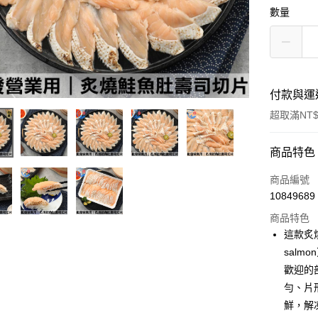
數量
付款與運
超取滿NT$
付款方式
商品特色
信用卡一
商品編號
10849689
信用卡分
商品特色
3 期 
這款炙燒
6 期 
合作金
sal
華南商
歡迎的
合作金
LINE Pay
上海商
華南商
勻、片
國泰世
Apple Pay
上海商
鮮，解
臺灣中
國泰世