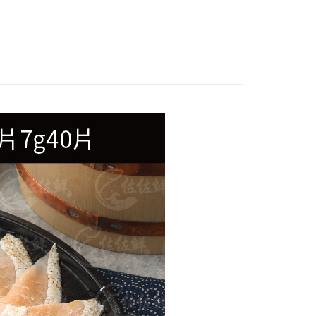
理｜烤物、小菜
業用｜大包裝最任性
自由｜退冰即食