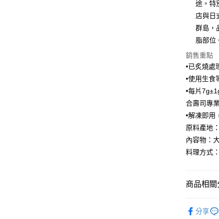
途。特
匯豐（
悠遊付
臺灣中
聯邦商
店與日
匯豐（
Google Pa
元大商
群島，
聯邦商
玉山商
元大商
脂部位
ATM付款
台新國
玉山商
銷售重點
台灣樂
台新國
貨到付款
•已炙燒
台灣樂
•使用生
•每片7g
運送方式
合壽司專
冷凍7-1
•解凍即
每筆NT$1
原料產地：
內容物：大西洋
冷凍宅配-
料理方式
每筆NT$1
冷凍貨到
商品相關分
每筆NT$1
●鮮魚(魚
分享