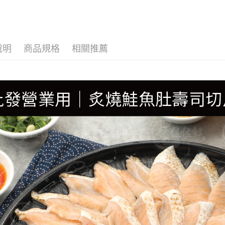
🍱日式料
📦批發營
🦪生魚片
說明
商品規格
相關推薦