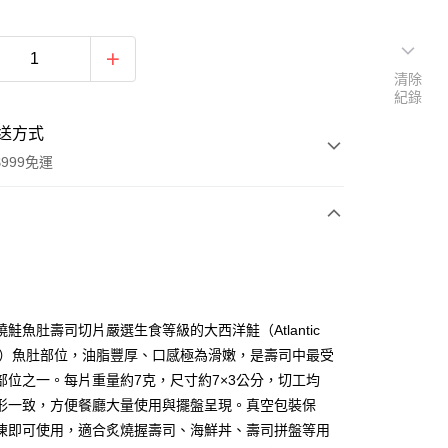
清除
紀錄
送方式
999免運
次付款
期付款
0 利率 每期
NT$143
21家銀行
鮭魚肚壽司切片嚴選生食等級的大西洋鮭（Atlantic
0 利率 每期
NT$71
21家銀行
庫商業銀行
第一商業銀行
mon）魚肚部位，油脂豐厚、口感極為滑嫩，是壽司中最受
業銀行
彰化商業銀行
部位之一。每片重量約7克，尺寸約7×3公分，切工均
庫商業銀行
第一商業銀行
業儲蓄銀行
台北富邦商業銀行
業銀行
彰化商業銀行
形一致，方便餐廳大量使用與擺盤呈現。真空包裝保
華商業銀行
兆豐國際商業銀行
業儲蓄銀行
台北富邦商業銀行
凍即可使用，適合炙燒握壽司、海鮮丼、壽司拼盤等用
小企業銀行
台中商業銀行
華商業銀行
兆豐國際商業銀行