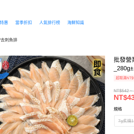
特惠
當季折扣
人氣排行榜
海鮮知識
/去刺魚排
批發營
_280g
超取滿NT$
NT$542 ~
NT$43
規格
7g炙燒