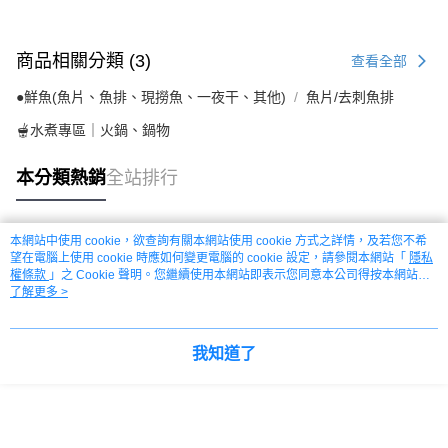
商品相關分類 (3)
查看全部
●鮮魚(魚片、魚排、現撈魚、一夜干、其他)
魚片/去刺魚排
🫕水煮專區｜火鍋、鍋物
本分類熱銷
全站排行
本網站中使用 cookie，欲查詢有關本網站使用 cookie 方式之詳情，及若您不希
熱門標籤
望在電腦上使用 cookie 時應如何變更電腦的 cookie 設定，請參閱本網站「
隱私
權條款
」之 Cookie 聲明。您繼續使用本網站即表示您同意本公司得按本網站使
用條款之 Cookie 聲明使用 cookie。
了解更多 >
我知道了