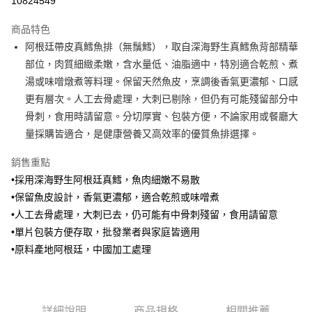
10824549
3 期 0 利率 每期
NT$40
21家銀行
商品特色
6 期 0 利率 每期
NT$20
21家銀行
合作金庫商業銀行
第一商業銀行
阿根廷帶皮真鱈魚排（無鬚鱈），取自深海野生真鱈魚背部精華
華南商業銀行
彰化商業銀行
合作金庫商業銀行
第一商業銀行
LINE Pay
部位，肉質細緻柔嫩，含水量低、油脂適中，特別適合乾煎、煮
上海商業儲蓄銀行
台北富邦商業銀行
華南商業銀行
彰化商業銀行
國泰世華商業銀行
兆豐國際商業銀行
湯或味噌燉煮等料理。保留天然魚皮，烹調後香氣更濃郁、口感
Apple Pay
上海商業儲蓄銀行
台北富邦商業銀行
臺灣中小企業銀行
台中商業銀行
更有層次。人工去骨處理，大刺已剔除，但仍有可能殘留部分中
國泰世華商業銀行
兆豐國際商業銀行
匯豐（台灣）商業銀行
華泰商業銀行
悠遊付
臺灣中小企業銀行
台中商業銀行
骨刺，食用時請留意。分切厚實、包裝方便，不論家用或餐廳大
聯邦商業銀行
遠東國際商業銀行
匯豐（台灣）商業銀行
華泰商業銀行
量採購皆適合，是健康營養又高效率的優質魚排選擇。
Google Pay
元大商業銀行
永豐商業銀行
聯邦商業銀行
遠東國際商業銀行
玉山商業銀行
星展（台灣）商業銀行
元大商業銀行
永豐商業銀行
銷售重點
ATM付款
台新國際商業銀行
中國信託商業銀行
玉山商業銀行
星展（台灣）商業銀行
•採用深海野生阿根廷真鱈，魚肉細嫩不易散
台灣樂天信用卡公司
台新國際商業銀行
中國信託商業銀行
貨到付款
•保留魚皮設計，香氣更濃郁，適合乾煎或味噌煮
台灣樂天信用卡公司
•人工去骨處理，大刺已去，仍可能有中骨刺殘留，食用請留意
運送方式
•單片包裝方便存取，批發業者與家庭皆適用
冷凍7-11取貨(快速到店，到貨後4天內需取貨)
•原料產地阿根廷，中國加工處理
每筆NT$150，滿NT$999(含以上)免運費
冷凍宅配-抗凍紙箱裝(可備註改保麗龍箱)
每筆NT$150，滿NT$999(含以上)免運費
詳細說明
商品規格
相關推薦