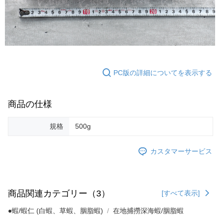
PC版の詳細についてを表示する
商品の仕様
規格
500g
カスタマーサービス
商品関連カテゴリー（3）
[すべて表示]
●蝦/蝦仁 (白蝦、草蝦、胭脂蝦)
在地捕撈深海蝦/胭脂蝦