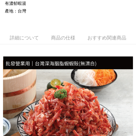
有濃郁蝦湯
配送毎にNT$150、NT$999以上で送料無料
產地：台灣
冷凍貨到付款
配送毎にNT$180、NT$999以上で送料無料
詳細について
商品の仕様
おすすめ関連商品