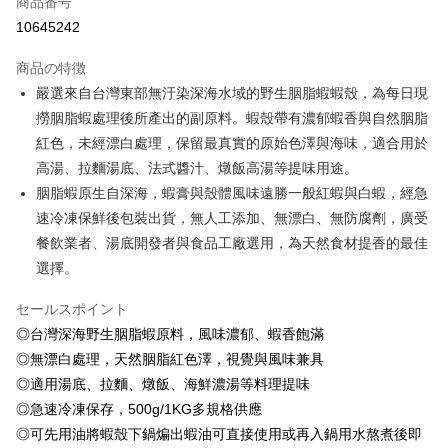
商品番号
クレジットカード分割払い
10645242
3回払い、金利0、毎回
NT$40
21行の銀行
商品の特徴
6回払い、金利0、毎回
NT$20
21行の銀行
合作金庫商業銀行
第一商業銀行
嚴選來自台灣東部無汙染深海水域的野生胭脂蝦蝦殼，為每日現
華南商業銀行
彰化商業銀行
合作金庫商業銀行
第一商業銀行
LINE Pay
撈胭脂蝦處理後所產出的副原料。蝦殼帶有濃郁蝦香與自然胭脂
上海商業儲蓄銀行
台北富邦商業銀行
華南商業銀行
彰化商業銀行
国泰世華商業銀行
兆豐國際商業銀行
紅色，未經漂白處理，保留最真實的原始色澤與海味，適合用於
Apple Pay
上海商業儲蓄銀行
台北富邦商業銀行
台湾中小企業銀行
台中商業銀行
高湯、拉麵湯底、法式醬汁、燉飯高湯等提味用途。
国泰世華商業銀行
兆豐國際商業銀行
HSBC(台湾)商業銀行
華泰商業銀行
Easy Wallet
台湾中小企業銀行
台中商業銀行
胭脂蝦原生自深海，蝦膏與殼體風味遠勝一般紅蝦與白蝦，經急
聯邦商業銀行
遠東国際商業銀行
HSBC(台湾)商業銀行
華泰商業銀行
速冷凍保鮮後包裝出貨，無人工添加、無漂白、無防腐劑，廣受
Google Pay
元大商業銀行
永豐商業銀行
聯邦商業銀行
遠東国際商業銀行
餐飲業者、湯底開發者與食品工廠選用，為天然食材提香的最佳
玉山商業銀行
星展(台湾)商業銀行
元大商業銀行
永豐商業銀行
ATM払い
台新國際商業銀行
中国信託商業銀行
選擇。
玉山商業銀行
星展(台湾)商業銀行
台湾楽天クレジットカード会社
台新國際商業銀行
中国信託商業銀行
代金引換
セールスポイント
台湾楽天クレジットカード会社
◎台灣深海野生胭脂蝦原料，風味濃郁、蝦香飽滿
配送方法
◎無漂白處理，天然胭脂紅色澤，視覺與風味兼具
冷凍7-11取貨(快速到店，到貨後4天內需取貨)
◎適用湯底、拉麵、燉飯、海鮮濃湯等料理提味
配送毎にNT$150、NT$999以上で送料無料
◎急速冷凍保存，500g/1KG多規格供應
◎可先用油將蝦殼下鍋煸出蝦油可直接使用或再入鍋用水熬煮後即
冷凍宅配-抗凍紙箱裝(可備註改保麗龍箱)