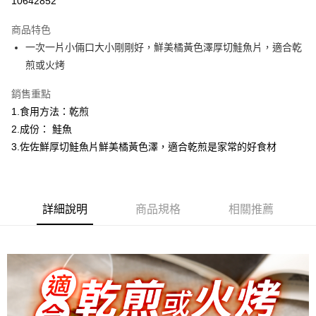
10642852
3 期 0 利率 每期
NT$101
21家銀行
商品特色
6 期 0 利率 每期
NT$50
21家銀行
合作金庫商業銀行
第一商業銀行
一次一片小倆口大小剛剛好，鮮美橘黃色澤厚切鮭魚片，適合乾
華南商業銀行
彰化商業銀行
合作金庫商業銀行
第一商業銀行
LINE Pay
煎或火烤
上海商業儲蓄銀行
台北富邦商業銀行
華南商業銀行
彰化商業銀行
國泰世華商業銀行
兆豐國際商業銀行
Apple Pay
上海商業儲蓄銀行
台北富邦商業銀行
銷售重點
臺灣中小企業銀行
台中商業銀行
國泰世華商業銀行
兆豐國際商業銀行
1.食用方法：乾煎
匯豐（台灣）商業銀行
華泰商業銀行
悠遊付
臺灣中小企業銀行
台中商業銀行
聯邦商業銀行
遠東國際商業銀行
2.成份： 鮭魚
匯豐（台灣）商業銀行
華泰商業銀行
ATM付款
元大商業銀行
永豐商業銀行
3.佐佐鮮厚切鮭魚片鮮美橘黃色澤，適合乾煎是家常的好食材
聯邦商業銀行
遠東國際商業銀行
玉山商業銀行
星展（台灣）商業銀行
元大商業銀行
永豐商業銀行
貨到付款
台新國際商業銀行
中國信託商業銀行
玉山商業銀行
星展（台灣）商業銀行
台灣樂天信用卡公司
台新國際商業銀行
中國信託商業銀行
運送方式
台灣樂天信用卡公司
詳細說明
商品規格
相關推薦
冷凍7-11取貨(快速到店，到貨後4天內需取貨)
每筆NT$150，滿NT$999(含以上)免運費
冷凍宅配-抗凍紙箱裝(可備註改保麗龍箱)
每筆NT$150，滿NT$999(含以上)免運費
冷凍宅配-紙箱裝