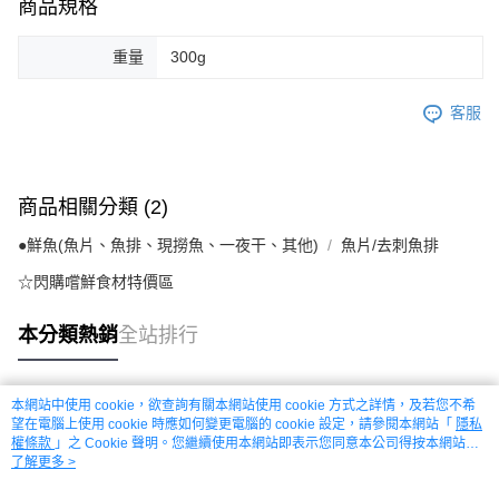
商品規格
重量
300g
客服
商品相關分類 (2)
●鮮魚(魚片、魚排、現撈魚、一夜干、其他)
魚片/去刺魚排
☆閃購嚐鮮食材特價區
本分類熱銷
全站排行
本網站中使用 cookie，欲查詢有關本網站使用 cookie 方式之詳情，及若您不希
熱門標籤
望在電腦上使用 cookie 時應如何變更電腦的 cookie 設定，請參閱本網站「
隱私
權條款
」之 Cookie 聲明。您繼續使用本網站即表示您同意本公司得按本網站使
用條款之 Cookie 聲明使用 cookie。
了解更多 >