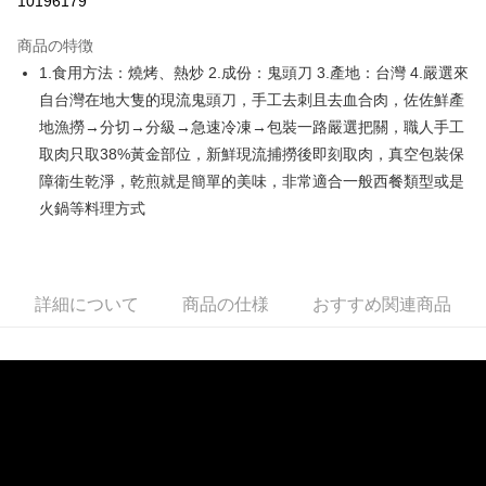
10196179
3回払い、金利0、毎回
NT$45
21行の銀行
商品の特徴
6回払い、金利0、毎回
NT$22
21行の銀行
合作金庫商業銀行
第一商業銀行
1.食用方法：燒烤、熱炒 2.成份：鬼頭刀 3.產地：台灣 4.嚴選來
華南商業銀行
彰化商業銀行
合作金庫商業銀行
第一商業銀行
LINE Pay
自台灣在地大隻的現流鬼頭刀，手工去刺且去血合肉，佐佐鮮產
上海商業儲蓄銀行
台北富邦商業銀行
華南商業銀行
彰化商業銀行
国泰世華商業銀行
兆豐國際商業銀行
地漁撈→分切→分級→急速冷凍→包裝一路嚴選把關，職人手工
Apple Pay
上海商業儲蓄銀行
台北富邦商業銀行
台湾中小企業銀行
台中商業銀行
取肉只取38%黃金部位，新鮮現流捕撈後即刻取肉，真空包裝保
国泰世華商業銀行
兆豐國際商業銀行
HSBC(台湾)商業銀行
華泰商業銀行
Easy Wallet
台湾中小企業銀行
台中商業銀行
障衛生乾淨，乾煎就是簡單的美味，非常適合一般西餐類型或是
聯邦商業銀行
遠東国際商業銀行
HSBC(台湾)商業銀行
華泰商業銀行
火鍋等料理方式
Google Pay
元大商業銀行
永豐商業銀行
聯邦商業銀行
遠東国際商業銀行
玉山商業銀行
星展(台湾)商業銀行
元大商業銀行
永豐商業銀行
ATM払い
台新國際商業銀行
中国信託商業銀行
玉山商業銀行
星展(台湾)商業銀行
台湾楽天クレジットカード会社
台新國際商業銀行
中国信託商業銀行
代金引換
詳細について
商品の仕様
おすすめ関連商品
台湾楽天クレジットカード会社
配送方法
冷凍7-11取貨(快速到店，到貨後4天內需取貨)
配送毎にNT$150、NT$999以上で送料無料
冷凍宅配-抗凍紙箱裝(可備註改保麗龍箱)
配送毎にNT$150、NT$999以上で送料無料