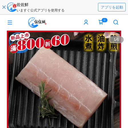
佐佐鮮
アプリを起動
いますぐ公式アプリを使用する
0
1
/
6