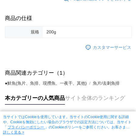
商品の仕様
規格
200g
カスタマーサービス
商品関連カテゴリー（1）
●鮮魚(魚片、魚排、現撈魚、一夜干、其他)
魚片/去刺魚排
本カテゴリーの人気商品
サイト全体のランキング
当サイトではCookieを使用しています。当サイトのCookie使用に関する詳細
人気タグ
や、Cookieを無効にしたい場合のブラウザでの設定方法については、当サイト
「
プライバシーポリシー
」のCookieポリシーをご参照ください。お客さま
が、当サイトを引き続き使用される場合、当社がサイト利用規約のCookieポリ
詳しく見る >