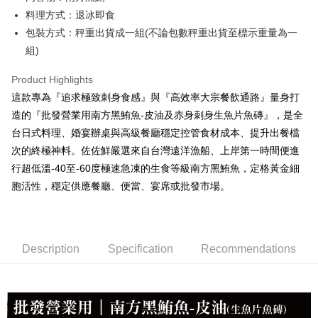
冷凍宅配-抗凍紙箱裝(可備註改保麗龍箱)
料理方式：退冰即食
NT$150/order | Free shipping on orders of NT$999 or more
包裝方式：秤重出貨成一組(不論包數秤重出貨至標示重量為一
組)
冷凍貨到付款
NT$180/order | Free shipping on orders of NT$999 or more
Product Highlights
這款專為『追求極致刺身食感』與『高效率大宗餐飲通路』量身打
造的『批發營業用南方黑鮪魚-皮油及赤身刺身生魚片魚磚』，是全
台日式料理、婚宴辦桌與高級餐廳穩定控管食材成本、提升出餐檔
次的終極神料。佐佐鮮嚴選來自台灣遠洋漁船、上岸第一時間便進
行超低溫-40至-60度極速急凍的生食等級南方黑鮪魚，定格黃金細
胞活性，穩定供應餐廳、便當、宴席或批發市場。
Description
Specification
Recommendations