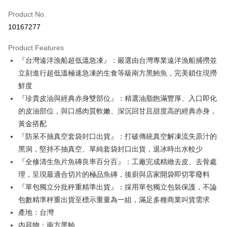
Product No.
Credit Card Installments
10167277
0% for 3 months
NT$293
/month
21 Banks
Product Features
0% for 6 months
NT$146
/month
21 Banks
Taiwan Cooperative Bank
First Commercial Bank
『台灣遠洋漁船超低溫急凍』：嚴選由台灣專業遠洋漁船捕撈並
Hua Nan Commercial Bank
Chang Hwa Commercial Bank
Taiwan Cooperative Bank
First Commercial Bank
LINE Pay
The Shanghai Commercial &
Taipei Fubon Commercial Bank
立刻進行超低溫極速急凍的生食等級南方黑鮪魚，完美鎖住現撈
Hua Nan Commercial Bank
Chang Hwa Commercial Bank
Savings Bank
鮮度
Apple Pay
The Shanghai Commercial &
Taipei Fubon Commercial Bank
Cathay United Bank
Mega International Commercial
Savings Bank
『珍貴皮油與經典赤身雙部位』：精選油脂飽滿豐厚、入口即化
Bank
Easy Wallet
Cathay United Bank
Mega International Commercial
的皮油部位，與口感肉質軟嫩、深沉回甘且甜度高的經典赤身，
Taiwan Business Bank
Taichung Commercial Bank
Bank
黃金搭配
Google Pay
HSBC Bank (Taiwan) Limited
Hwatai Bank
Taiwan Business Bank
Taichung Commercial Bank
『防呆不抽真空套袋封口出貨』：打破傳統真空解凍流失原汁的
Union Bank of Taiwan
Far Eastern International Bank
HSBC Bank (Taiwan) Limited
Hwatai Bank
ATM Transfer
Yuanta Commercial Bank
Bank SinoPac
黑洞，堅持不抽真空、單純套袋封口出貨，退冰時出水較少
Union Bank of Taiwan
Far Eastern International Bank
E.SUN Commercial Bank
DBS Bank
『全修清生魚片魚磚良率百分百』：工廠完成精緻去皮、去骨處
Yuanta Commercial Bank
Bank SinoPac
Cash on Delivery
Taishin International Bank
CTBC Bank
E.SUN Commercial Bank
DBS Bank
理，呈現最適合切片的極品魚磚，後廚與店家開袋即切零廢料
Taiwan Rakuten Card, Inc.
Taishin International Bank
CTBC Bank
Shipping Method
『單包獨立分批秤重精準出貨』：採用單包獨立包裝保護，不論
Taiwan Rakuten Card, Inc.
包數精準秤重出貨至標示重量為一組，滿足多種商業叫貨需求
冷凍7-11取貨(快速到店，到貨後4天內需取貨)
產地：台灣
NT$150/order | Free shipping on orders of NT$999 or more
內容物：南方黑鮪