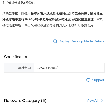
4.『低溫慢速熟成解凍』：
清洗乾淨後，請使用
乾淨的吸水紙或吸水棉將生魚片完全包覆，隨後放在
。當魚
冷藏冰箱中進行10-20小時(依照每家冷藏冰箱冷度而定)的慢速解凍
磚徹底化凍後，拿出來用乾淨且消毒過的刀具分切後即可盛盤食用。
Display Desktop Mode Details
Specification
套袋封口
10KG±10%/組
Support
Relevant Category (5)
View All