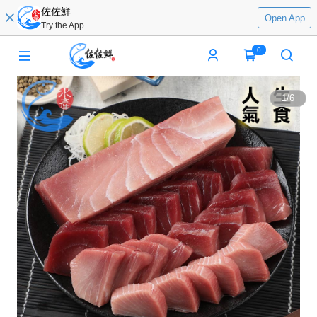
佐佐鮮
Open App
Try the App
0
1
/
6