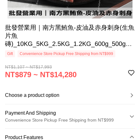
批發營業用｜南方黑鮪魚-皮油及赤身刺身(生魚
片魚
磚)_10KG_5KG_2.5KG_1.2KG_600g_500g_±
10%/組
Gift
Convenience Store Pickup Free Shipping from NT$999
NT$1,107 ~ NT$17,993
NT$879 ~ NT$14,280
Choose a product option
Payment And Shipping
Convenience Store Pickup Free Shipping from NT$999
Payment Method
Product Features
Credit Card (Full Payment)