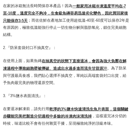
在家的冰箱無法長時間保存本產品！因為
一般家用冰箱冷凍溫度平均在-7
至-10度，溫度完全不夠冷，生食級魚磚容易迅速劣化變色，因此買回家後
；而佐佐鮮在產地加工使用超低溫-40至-60度可以保存2年是
只能保存3-5天
有原因的，極致低溫能強行停止一切生物分解與脂肪氧化，鎖住完美細胞
結構。
2.『防呆套袋封口不抽真空』：
在使用上面，如果魚磚
在抽真空的狀態下直接退冰，會因為強大負壓在解
。為了防呆
凍過程中導致細胞壁被擠破、造成出水過多進而流失甘甜原汁
與守護最高食感，我們貼心選擇不抽真空，單純以高端套袋封口出貨，給
予魚肉最完美的物理還原空間。
3.『3%鹽水表面清洗』：
在要退冰解凍前，請先行用
乾淨的3%鹽水快速清洗生魚片表面，這個關鍵
，這樣退完冰分切的
步驟能完美把製造分切過程中多餘的冷凍肉沫清洗掉
時候，味道比較不會有任何雜質干擾，呈現極致純淨的頂級本味。