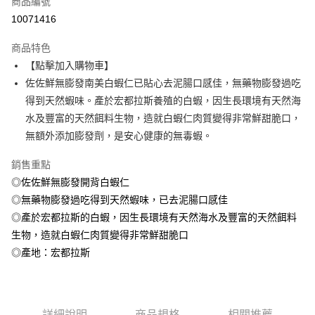
商品編號
信用卡分期付款
10071416
3 期 0 利率 每期
NT$56
21家銀行
商品特色
6 期 0 利率 每期
NT$28
21家銀行
合作金庫商業銀行
第一商業銀行
【點擊加入購物車】
華南商業銀行
彰化商業銀行
合作金庫商業銀行
第一商業銀行
LINE Pay
佐佐鮮無膨發南美白蝦仁已貼心去泥腸口感佳，無藥物膨發過吃
上海商業儲蓄銀行
台北富邦商業銀行
華南商業銀行
彰化商業銀行
國泰世華商業銀行
兆豐國際商業銀行
得到天然蝦味。產於宏都拉斯養殖的白蝦，因生長環境有天然海
Apple Pay
上海商業儲蓄銀行
台北富邦商業銀行
臺灣中小企業銀行
台中商業銀行
水及豐富的天然餌料生物，造就白蝦仁肉質變得非常鮮甜脆口，
國泰世華商業銀行
兆豐國際商業銀行
匯豐（台灣）商業銀行
華泰商業銀行
悠遊付
臺灣中小企業銀行
台中商業銀行
無額外添加膨發劑，是安心健康的無毒蝦。
聯邦商業銀行
遠東國際商業銀行
匯豐（台灣）商業銀行
華泰商業銀行
Google Pay
元大商業銀行
永豐商業銀行
銷售重點
聯邦商業銀行
遠東國際商業銀行
玉山商業銀行
星展（台灣）商業銀行
元大商業銀行
永豐商業銀行
◎佐佐鮮無膨發開背白蝦仁
ATM付款
台新國際商業銀行
中國信託商業銀行
玉山商業銀行
星展（台灣）商業銀行
◎無藥物膨發過吃得到天然蝦味，已去泥腸口感佳
台灣樂天信用卡公司
台新國際商業銀行
中國信託商業銀行
貨到付款
◎產於宏都拉斯的白蝦，因生長環境有天然海水及豐富的天然餌料
台灣樂天信用卡公司
生物，造就白蝦仁肉質變得非常鮮甜脆口
運送方式
◎產地：宏都拉斯
冷凍7-11取貨(快速到店，到貨後4天內需取貨)
每筆NT$150，滿NT$999(含以上)免運費
冷凍宅配-抗凍紙箱裝(可備註改保麗龍箱)
詳細說明
商品規格
相關推薦