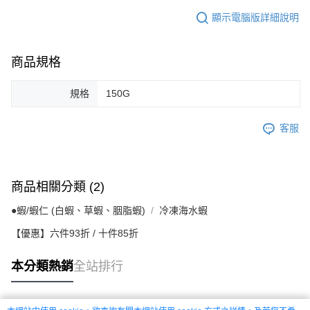
顯示電腦版詳細說明
商品規格
規格
150G
客服
商品相關分類 (2)
●蝦/蝦仁 (白蝦、草蝦、胭脂蝦)
冷凍海水蝦
【優惠】六件93折 / 十件85折
本分類熱銷
全站排行